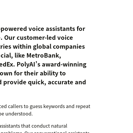
I-powered voice assistants for
. Our customer-led voice
tries within global companies
cial, like MetroBank,
edEx. PolyAI’s award-winning
wn for their ability to
 provide quick, accurate and
ced callers to guess keywords and repeat
 be understood.
ssistants that conduct natural