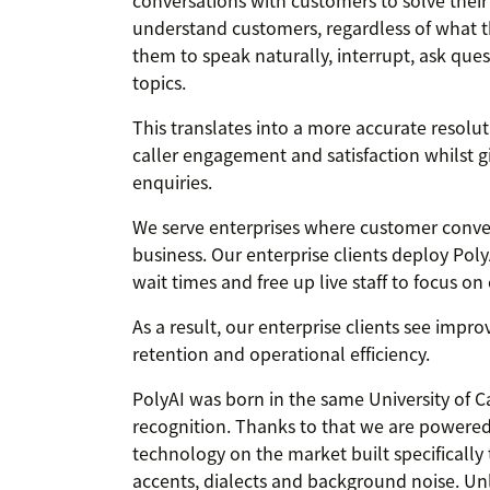
conversations with customers to solve their
understand customers, regardless of what th
them to speak naturally, interrupt, ask ques
topics.
This translates into a more accurate resoluti
caller engagement and satisfaction whilst gi
enquiries.
We serve enterprises where customer conver
business. Our enterprise clients deploy Poly
wait times and free up live staff to focus o
As a result, our enterprise clients see imp
retention and operational efficiency.
PolyAI was born in the same University of 
recognition. Thanks to that we are powere
technology on the market built specifically
accents, dialects and background noise. U