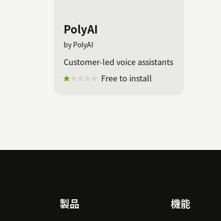
PolyAI
by PolyAI
Customer-led voice assistants
Free to install
Footer
製品
機能