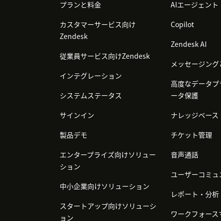
プランと料金
AIエージェント
カスタマーサービス向け
Copilot
Zendesk
Zendesk AI
従業員サービス向けZendesk
メッセージング
インテグレーション
高度なデータプ
システムステータス
ータ保護
サインイン
ナレッジベース
製品デモ
チケット管理
エンタープライズ向けソリュー
音声通話
ション
ユーザーコミュ
中小企業向けソリューション
レポート・分析
スタートアップ向けソリューシ
ワークフォース
ョン