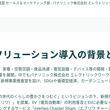
室 セールス＆マーケティング部 - パナソニック株式会社 エレクトリ
skソリューション導入の背景
、家電・空質空調・食品流通・電気設備・デバイス等の開発・
業を展開。中でもパナソニック株式会社 エレクトリックワーク
年に新規事業推進室を設け、SDGsや循環型経済、カーボンニュ
の世代のくらしの豊かさをつむぐ」というビジョンの下、新規
（エブリワ）」を提案。EV（電気自動車）の利用普及とEVに必要
するサービス「everiwa Charger Share（エブリワ チ