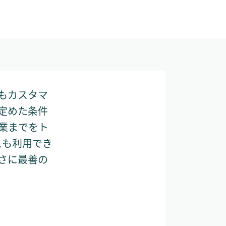
最もカスタマ
が定めた条件
業までをト
スも利用でき
さに最善の