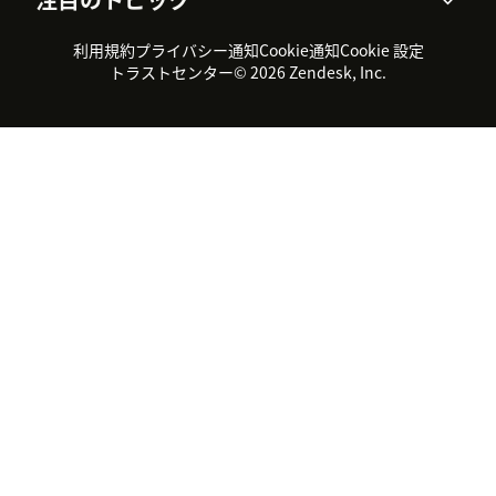
導入事例
Academy
採用情報
インクルージョン＆ビロンギ
ワークフォースマネジメント
品質管理・QA
ング
パートナー
プロフェッショナルサービス
（WFM）
利用規約
プライバシー通知
Cookie通知
Cookie 設定
CX Trends 2026
製品のアップデート情報
サステナビリティレポート
Zendesk Foundation
トライアル体験とFAQ
チャット
トラストセンター
© 2026 Zendesk, Inc.
カスタマーポータル
カスタマーサポートツール
ヘルプデスク向けチケット管
Zendesk Ventures
法務情報
理システム
チャットシステム
ユーザーコミュニティツール
ヘルプデスクツール
カスタマーポータルツール
ナレッジベースツール
高機能AIエージェント