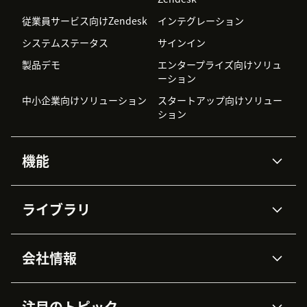
従業員サービス向けZendesk
インテグレーション
システムステータス
サインイン
製品デモ
エンタープライズ向けソリュ
ーション
中小企業向けソリューション
スタートアップ向けソリュー
ション
機能
AIエージェント
Copilot
ライブラリ
Zendesk AI
メッセージングとチャット
高度なデータプライバシーと
ナレッジベース
ヘルプセンター
セキュリティ
データ保護
会社情報
APIと開発者向け情報
ブログ
チケット管理
音声通話
AI研究
イベント情報
会社概要
Zendeskとは？
ユーザーコミュニティ
レポート・分析
注目のトピック