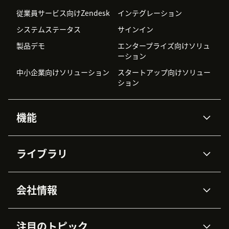
従業員サービス向けZendesk
インテグレーション
システムステータス
サインイン
製品デモ
エンタープライズ向けソリュ
ーション
中小企業向けソリューション
スタートアップ向けソリュー
ション
機能
AIエージェント
Copilot
ライブラリ
Zendesk AI
メッセージングとチャット
高度なデータプライバシーと
ナレッジベース
ヘルプセンター
セキュリティ
データ保護
会社情報
APIと開発者向け情報
ブログ
チケット管理
音声通話
AI研究
イベント情報
会社概要
Zendeskとは？
ユーザーコミュニティ
レポート・分析
注目のトピック
導入事例
Academy