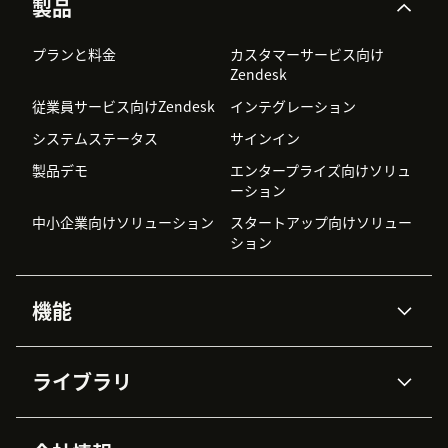
製品
プランと料金
カスタマーサービス向け
Zendesk
従業員サービス向けZendesk
インテグレーション
システムステータス
サインイン
製品デモ
エンタープライズ向けソリュ
ーション
中小企業向けソリューション
スタートアップ向けソリュー
ション
機能
AIエージェント
Copilot
ライブラリ
Zendesk AI
メッセージングとチャット
高度なデータプライバシーと
ナレッジベース
ヘルプセンター
セキュリティ
データ保護