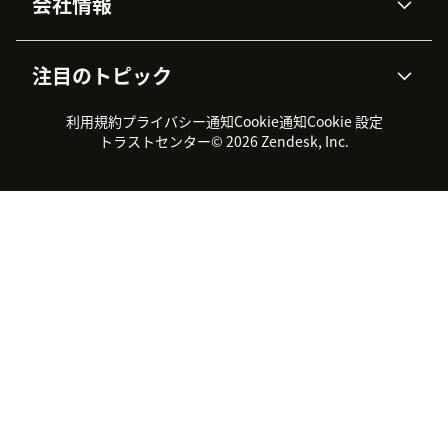
会社情報
APIと開発者向け情報
ブログ
チケット管理
音声通話
AI研究
イベント情報
会社概要
Zendeskとは？
ユーザーコミュニティ
レポート・分析
注目のトピック
導入事例
Academy
採用情報
インクルージョン＆ビロンギ
ワークフォースマネジメント
品質管理・QA
ング
パートナー
プロフェッショナルサービス
（WFM）
利用規約
プライバシー通知
Cookie通知
Cookie 設定
CX Trends 2026
製品のアップデート情報
サステナビリティレポート
Zendesk Foundation
トライアル体験とFAQ
チャット
トラストセンター
© 2026 Zendesk, Inc.
カスタマーポータル
カスタマーサポートツール
ヘルプデスク向けチケット管
Zendesk Ventures
法務情報
理システム
チャットシステム
ユーザーコミュニティツール
ヘルプデスクツール
カスタマーポータルツール
ナレッジベースツール
高機能AIエージェント