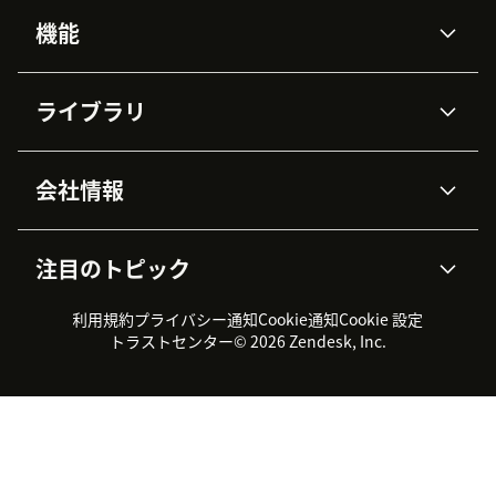
機能
AIエージェント
Copilot
ライブラリ
Zendesk AI
メッセージングとチャット
高度なデータプライバシーと
ナレッジベース
ヘルプセンター
セキュリティ
データ保護
会社情報
APIと開発者向け情報
ブログ
チケット管理
音声通話
AI研究
イベント情報
会社概要
Zendeskとは？
ユーザーコミュニティ
レポート・分析
注目のトピック
導入事例
Academy
採用情報
インクルージョン＆ビロンギ
ワークフォースマネジメント
品質管理・QA
ング
パートナー
プロフェッショナルサービス
（WFM）
利用規約
プライバシー通知
Cookie通知
Cookie 設定
CX Trends 2026
製品のアップデート情報
サステナビリティレポート
Zendesk Foundation
トライアル体験とFAQ
チャット
トラストセンター
© 2026 Zendesk, Inc.
カスタマーポータル
カスタマーサポートツール
ヘルプデスク向けチケット管
Zendesk Ventures
法務情報
理システム
チャットシステム
ユーザーコミュニティツール
ヘルプデスクツール
カスタマーポータルツール
ナレッジベースツール
高機能AIエージェント