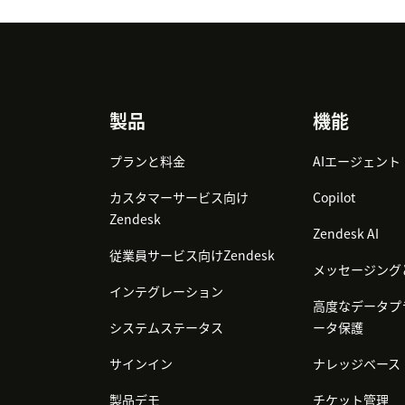
Footer
製品
機能
プランと料金
AIエージェント
カスタマーサービス向け
Copilot
Zendesk
Zendesk AI
従業員サービス向けZendesk
メッセージング
インテグレーション
高度なデータプ
システムステータス
ータ保護
サインイン
ナレッジベース
製品デモ
チケット管理