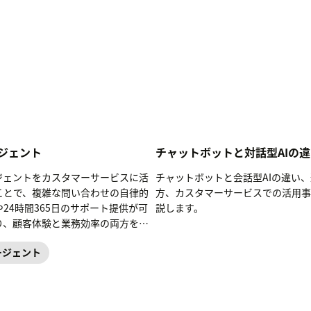
ージェント
チャットボットと対話型AIの
ージェントをカスタマーサービスに活
チャットボットと会話型AIの違い
ことで、複雑な問い合わせの自律的
方、カスタマーサービスでの活用事
24時間365日のサポート提供が可
説します。
り、顧客体験と業務効率の両方を向
ることができます。本記事では、AI
ージェント
ェントの定義や仕組み、導入メリッ
界別の活用事例を解説します。