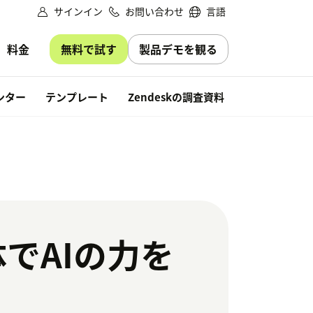
サインイン
お問い合わせ
言語
無料で試す
製品デモを観る
料金
無料で試す
ンター
テンプレート
Zendeskの調査資料
体でAIの力を