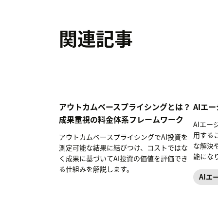
関連記事
アウトカムベースプライシングとは？
AIエ
成果重視の料金体系フレームワーク
AIエ
用する
アウトカムベースプライシングでAI投資を
な解決や
測定可能な結果に結びつけ、コストではな
能にな
く成果に基づいてAI投資の価値を評価でき
上させ
る仕組みを解説します。
AIエ
エージ
ト、業