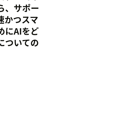
ら、サポー
速かつスマ
にAIをど
についての