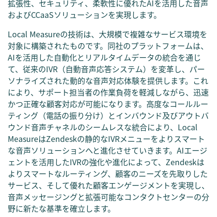
拡張性、セキュリティ、柔軟性に優れたAIを活用した音声
およびCCaaSソリューションを実現します。
Local Measureの技術は、大規模で複雑なサービス環境を
対象に構築されたものです。同社のプラットフォームは、
AIを活用した自動化とリアルタイムデータの統合を通じ
て、従来のIVR（自動音声応答システム）を変革し、パー
ソナライズされた動的な音声対応体験を提供します。これ
により、サポート担当者の作業負荷を軽減しながら、迅速
かつ正確な顧客対応が可能になります。高度なコールルー
ティング（電話の振り分け）とインバウンド及びアウトバ
ウンド音声チャネルのシームレスな統合により、Local
MeasureはZendeskの静的なIVRメニューをよりスマート
な音声ソリューションへと進化させていきます。AIエージ
ェントを活用したIVRの強化や進化によって、Zendeskは
よりスマートなルーティング、顧客のニーズを先取りした
サービス、そして優れた顧客エンゲージメントを実現し、
音声メッセージングと拡張可能なコンタクトセンターの分
野に新たな基準を確立します。