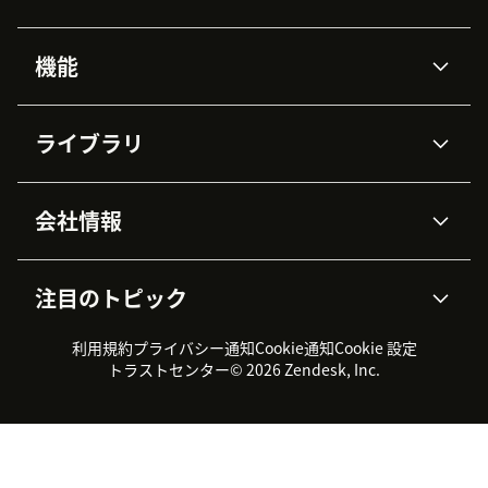
機能
AIエージェント
Copilot
ライブラリ
Zendesk AI
メッセージングとチャット
高度なデータプライバシーと
ナレッジベース
ヘルプセンター
セキュリティ
データ保護
会社情報
APIと開発者向け情報
ブログ
チケット管理
音声通話
AI研究
イベント情報
会社概要
Zendeskとは？
ユーザーコミュニティ
レポート・分析
注目のトピック
導入事例
Academy
採用情報
インクルージョン＆ビロンギ
ワークフォースマネジメント
品質管理・QA
ング
パートナー
プロフェッショナルサービス
（WFM）
利用規約
プライバシー通知
Cookie通知
Cookie 設定
CX Trends 2026
製品のアップデート情報
サステナビリティレポート
Zendesk Foundation
トライアル体験とFAQ
チャット
トラストセンター
© 2026 Zendesk, Inc.
カスタマーポータル
カスタマーサポートツール
ヘルプデスク向けチケット管
Zendesk Ventures
法務情報
理システム
チャットシステム
ユーザーコミュニティツール
ヘルプデスクツール
カスタマーポータルツール