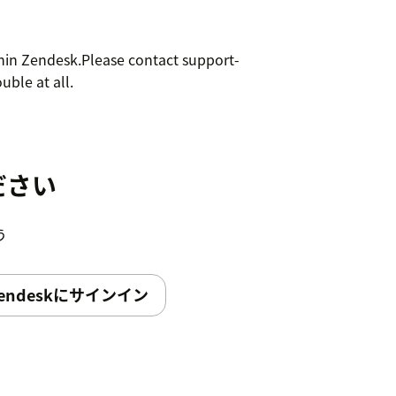
ithin Zendesk.Please contact support-
ble at all.
ださい
う
endeskにサインイン