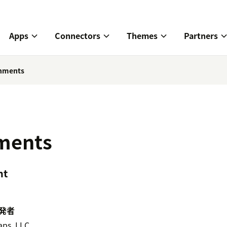
Apps
Connectors
Themes
Partners
chments
ments
nt
発者
aps, LLC