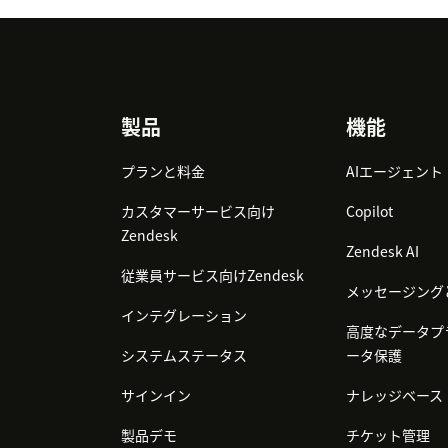
Footer
製品
機能
プランと料金
AIエージェント
カスタマーサービス向け
Copilot
Zendesk
Zendesk AI
従業員サービス向けZendesk
メッセージング
インテグレーション
高度なデータプ
システムステータス
ータ保護
サインイン
ナレッジベース
製品デモ
チケット管理