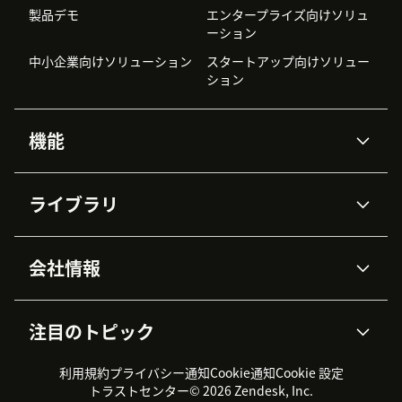
製品デモ
エンタープライズ向けソリュ
ーション
中小企業向けソリューション
スタートアップ向けソリュー
ション
機能
AIエージェント
Copilot
ライブラリ
Zendesk AI
メッセージングとチャット
高度なデータプライバシーと
ナレッジベース
ヘルプセンター
セキュリティ
データ保護
会社情報
APIと開発者向け情報
ブログ
チケット管理
音声通話
AI研究
イベント情報
会社概要
Zendeskとは？
ユーザーコミュニティ
レポート・分析
注目のトピック
導入事例
Academy
採用情報
インクルージョン＆ビロンギ
ワークフォースマネジメント
品質管理・QA
ング
パートナー
プロフェッショナルサービス
（WFM）
利用規約
プライバシー通知
Cookie通知
Cookie 設定
CX Trends 2026
製品のアップデート情報
サステナビリティレポート
Zendesk Foundation
トライアル体験とFAQ
チャット
トラストセンター
© 2026 Zendesk, Inc.
カスタマーポータル
カスタマーサポートツール
ヘルプデスク向けチケット管