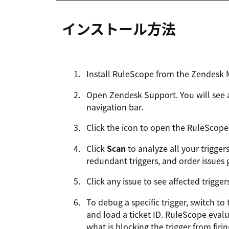
インストール方法
Install RuleScope from the Zendesk 
Open Zendesk Support. You will see
navigation bar.
Click the icon to open the RuleScope
Click
Scan
to analyze all your trigger
redundant triggers, and order issues 
Click any issue to see affected trigg
To debug a specific trigger, switch to
and load a ticket ID. RuleScope eval
what is blocking the trigger from firin