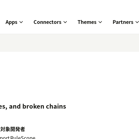
Apps
Connectors
Themes
Partners
les, and broken chains
携対象
開発者
port
RuleScope