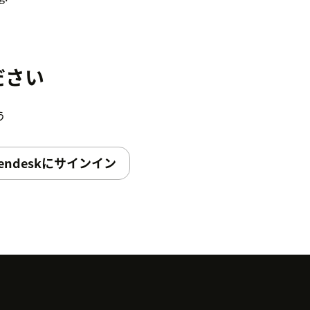
ださい
う
endeskにサインイン