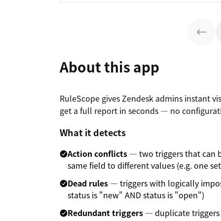
About this app
RuleScope gives Zendesk admins instant visib
get a full report in seconds — no configurat
What it detects
Action conflicts
— two triggers that can b
same field to different values (e.g. one se
Dead rules
— triggers with logically impos
status is "new" AND status is "open")
Redundant triggers
— duplicate triggers 