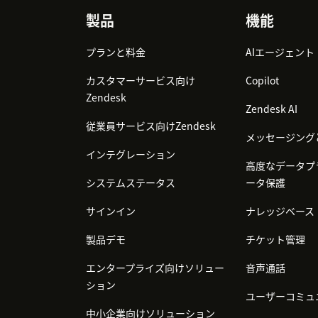
Footer
製品
機能
プランと料金
AIエージェント
カスタマーサービス向け
Copilot
Zendesk
Zendesk AI
従業員サービス向けZendesk
メッセージング
インテグレーション
高度なデータプ
システムステータス
ータ保護
サインイン
ナレッジベース
製品デモ
チケット管理
エンタープライズ向けソリュー
音声通話
ション
ユーザーコミュ
中小企業向けソリューション