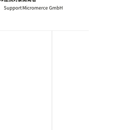
5
Support
Micromerce GmbH