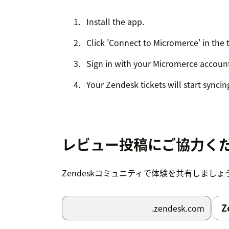
Install the app.
Click 'Connect to Micromerce' in the t
Sign in with your Micromerce account
Your Zendesk tickets will start syncin
レビュー投稿にご協力く
Zendeskコミュニティで体験を共有しましょ
Z
.zendesk.com