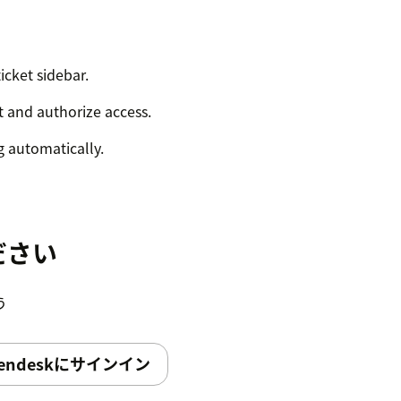
icket sidebar.
 and authorize access.
g automatically.
ださい
う
endeskにサインイン