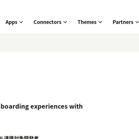
Apps
Connectors
Themes
Partners
nboarding experiences with
ル
連携対象
開発者