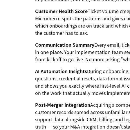
Customer Health Score
Ticket volume cree
Micromerce spots the patterns and gives ea
which onboardings are on track and which 
the customer has to ask.
Communication Summary
Every email, ti
in one place. Your implementation team see
from kickoff to go-live. No more asking "wh
AI Automation Insights
During onboarding, a
questions, credential resets, data format i
and shows you exactly where first-level AI 
on the work that actually moves implement
Post-Merger Integration
Acquiring a compe
customer records spread across unfamiliar 
support data alongside CRM, billing, and leg
truth — so your M&A integration doesn't sta