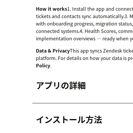
How it works
1. Install the app and conne
tickets and contacts sync automatically.3.
with onboarding progress, migration status
connected systems.4. Health Scores, comm
implementation overviews — ready when yo
Data & Privacy
This app syncs Zendesk tick
platform. For details on how your data is p
Policy
.
アプリの詳細
インストール方法