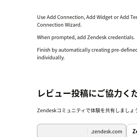
Use Add Connection, Add Widget or Add Te
Connection Wizard.
When prompted, add Zendesk credentials.
Finish by automatically creating pre-defin
individually.
レビュー投稿にご協力く
Zendeskコミュニティで体験を共有しましょ
Z
.zendesk.com