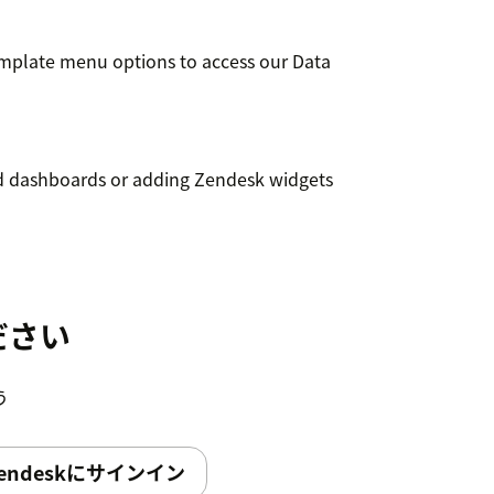
mplate menu options to access our Data
ed dashboards or adding Zendesk widgets
ださい
う
endeskにサインイン