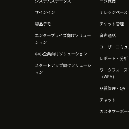
システムステータス
ータ保護
サインイン
ナレッジベース
製品デモ
チケット管理
エンタープライズ向けソリュー
音声通話
ション
ユーザーコミュ
中小企業向けソリューション
レポート・分析
スタートアップ向けソリューシ
ワークフォース
ョン
（WFM）
品質管理・QA
チャット
カスタマーポー