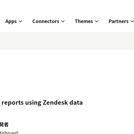
Apps
Connectors
Themes
Partners
 reports using Zendesk data
発者
toboard