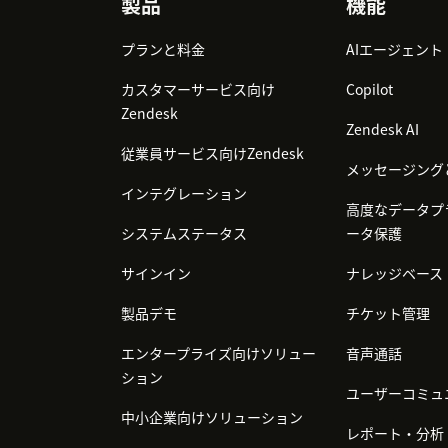
Footer
製品
機能
プランと料金
AIエージェント
カスタマーサービス向け
Copilot
Zendesk
Zendesk AI
従業員サービス向けZendesk
メッセージング
インテグレーション
高度なデータプ
システムステータス
ータ保護
サインイン
ナレッジベース
製品デモ
チケット管理
エンタープライズ向けソリュー
音声通話
ション
ユーザーコミュ
中小企業向けソリューション
レポート・分析