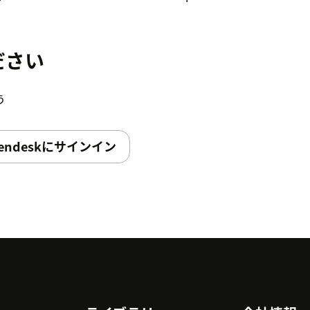
all this app.
ださい
う
endeskにサインイン