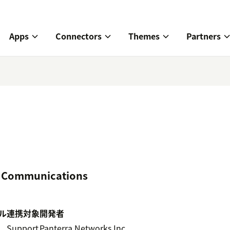
Apps
Connectors
Themes
Partners
ed Communications
ル
連携対象
開発者
5
Support
Panterra Networks Inc.