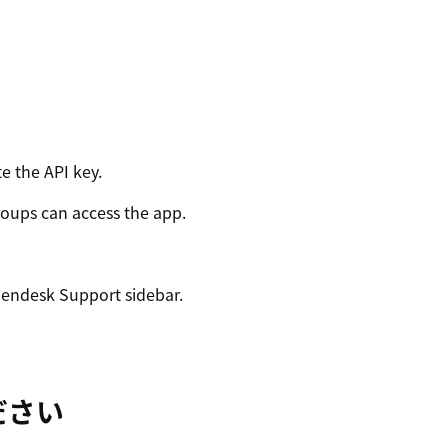
te the API key.
roups can access the app.
 Zendesk Support sidebar.
ださい