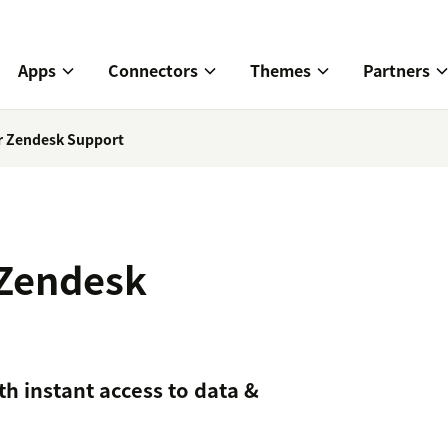
Apps
Connectors
Themes
Partners
r Zendesk Support
 Zendesk
 instant access to data &