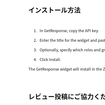
インストール方法
In GetResponse, copy the API key.
Enter the title for the widget and pas
Optionally, specify which roles and g
Click Install.
The GetResponse widget will install in the
レビュー投稿にご協力く