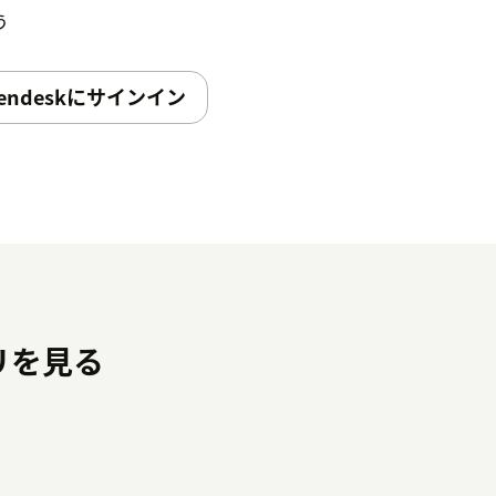
う
endeskにサインイン
プリを見る