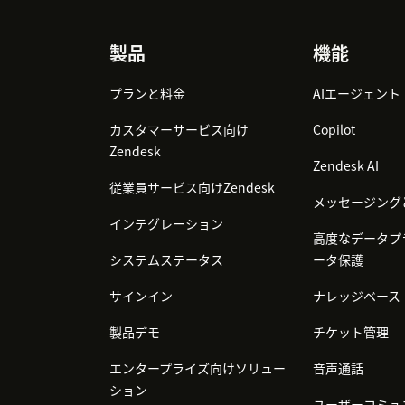
Footer
製品
機能
プランと料金
AIエージェント
カスタマーサービス向け
Copilot
Zendesk
Zendesk AI
従業員サービス向けZendesk
メッセージング
インテグレーション
高度なデータプ
システムステータス
ータ保護
サインイン
ナレッジベース
製品デモ
チケット管理
エンタープライズ向けソリュー
音声通話
ション
ユーザーコミュ