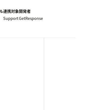
ル
連携対象
開発者
Support
GetResponse