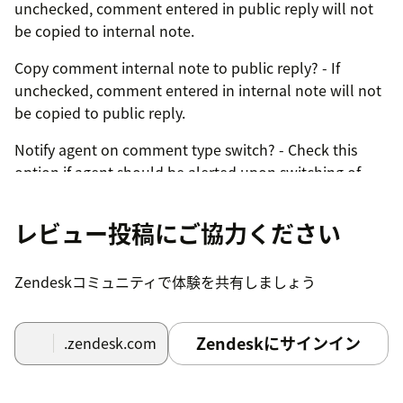
unchecked, comment entered in public reply will not
be copied to internal note.
Copy comment internal note to public reply? - If
unchecked, comment entered in internal note will not
be copied to public reply.
Notify agent on comment type switch? - Check this
option if agent should be alerted upon switching of
comment type.
レビュー投稿にご協力ください
Step 3
After installation, the app should be visible on the
Zendeskコミュニティで体験を共有しましょう
ticket sidebar upon opening a ticket..
Zendeskにサインイン
.zendesk.com