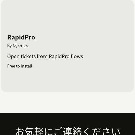
RapidPro
by Nyaruka
Open tickets from RapidPro flows
Free to install
Footer
お気軽にご連絡ください