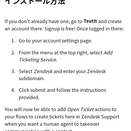
インストール方法
If you don't already have one, go to
TextIt
and create
an account there. Signup is free! Once logged in there:
Go to your account settings page.
From the menu at the top right, select
Add
Ticketing Service
.
Select
Zendesk
and enter your Zendesk
subdomain.
Click submit and follow the instructions
provided.
You will now be able to add
Open Ticket
actions to
your flows to create tickets here in Zendesk Support
when you want a human agent to takeover
communication with a contact.