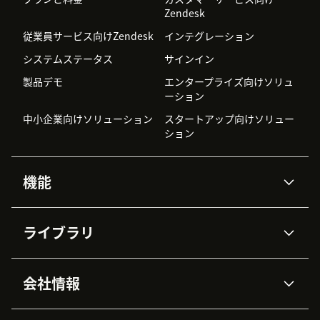
Zendesk
従業員サービス向けZendesk
インテグレーション
システムステータス
サインイン
製品デモ
エンタープライズ向けソリュ
ーション
中小企業向けソリューション
スタートアップ向けソリュー
ション
機能
AIエージェント
Copilot
ライブラリ
Zendesk AI
メッセージングとチャット
高度なデータプライバシーと
ナレッジベース
ヘルプセンター
セキュリティ
データ保護
会社情報
APIと開発者向け情報
ブログ
チケット管理
音声通話
AI研究
イベント情報
会社概要
Zendeskとは？