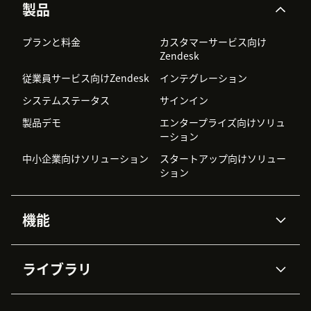
製品
プランと料金
カスタマーサービス向け
Zendesk
従業員サービス向けZendesk
インテグレーション
システムステータス
サインイン
製品デモ
エンタープライズ向けソリュ
ーション
中小企業向けソリューション
スタートアップ向けソリュー
ション
機能
AIエージェント
Copilot
ライブラリ
Zendesk AI
メッセージングとチャット
高度なデータプライバシーと
ナレッジベース
ヘルプセンター
セキュリティ
データ保護