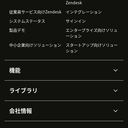
Zendesk
従業員サービス向けZendesk
インテグレーション
システムステータス
サインイン
製品デモ
エンタープライズ向けソリュ
ーション
中小企業向けソリューション
スタートアップ向けソリュー
ション
機能
AIエージェント
Copilot
ライブラリ
Zendesk AI
メッセージングとチャット
高度なデータプライバシーと
ナレッジベース
ヘルプセンター
セキュリティ
データ保護
会社情報
APIと開発者向け情報
ブログ
チケット管理
音声通話
AI研究
イベント情報
会社概要
Zendeskとは？
ユーザーコミュニティ
レポート・分析