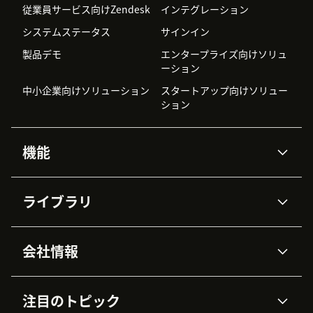
従業員サービス向けZendesk
インテグレーション
システムステータス
サインイン
製品デモ
エンタープライズ向けソリュ
ーション
中小企業向けソリューション
スタートアップ向けソリュー
ション
機能
AIエージェント
Copilot
ライブラリ
Zendesk AI
メッセージングとチャット
高度なデータプライバシーと
ナレッジベース
ヘルプセンター
セキュリティ
データ保護
会社情報
APIと開発者向け情報
ブログ
チケット管理
音声通話
AI研究
イベント情報
会社概要
Zendeskとは？
ユーザーコミュニティ
レポート・分析
注目のトピック
導入事例
Academy
採用情報
インクルージョン＆ビロンギ
ワークフォースマネジメント
品質管理・QA