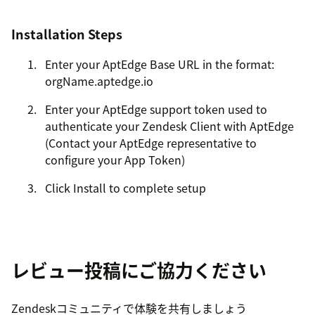
Installation Steps
Enter your AptEdge Base URL in the format:
orgName.aptedge.io
Enter your AptEdge support token used to
authenticate your Zendesk Client with AptEdge
(Contact your AptEdge representative to
configure your App Token)
Click Install to complete setup
レビュー投稿にご協力ください
Zendeskコミュニティで体験を共有しましょう