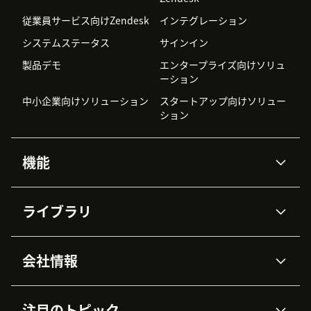
従業員サービス向けZendesk
インテグレーション
システムステータス
サインイン
製品デモ
エンタープライズ向けソリュ
ーション
中小企業向けソリューション
スタートアップ向けソリュー
ション
機能
AIエージェント
Copilot
ライブラリ
Zendesk AI
メッセージングとチャット
高度なデータプライバシーと
ナレッジベース
ヘルプセンター
セキュリティ
データ保護
会社情報
APIと開発者向け情報
ブログ
チケット管理
音声通話
AI研究
イベント情報
会社概要
Zendeskとは？
ユーザーコミュニティ
レポート・分析
注目のトピック
導入事例
Academy