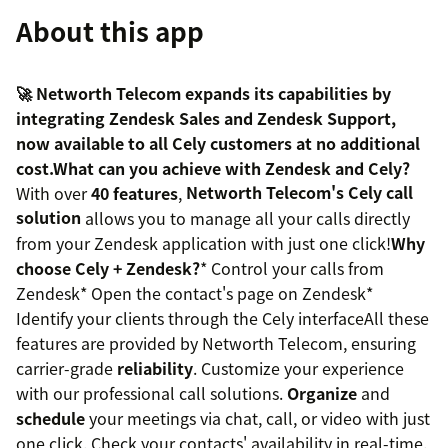
About this app
🚀 Networth Telecom expands its capabilities by
integrating Zendesk Sales and Zendesk Support,
now available to all Cely customers at no additional
cost.
What can you achieve with Zendesk and Cely?
With over
40 features
,
Networth Telecom's Cely call
solution
allows you to manage all your calls directly
from your Zendesk application with just one click!
Why
choose Cely + Zendesk?
* Control your calls from
Zendesk* Open the contact's page on Zendesk*
Identify your clients through the Cely interfaceAll these
features are provided by Networth Telecom, ensuring
carrier-grade
reliability
. Customize your experience
with our professional call solutions.
Organize
and
schedule
your meetings via chat, call, or video with just
one click. Check your contacts' availability in real-time.