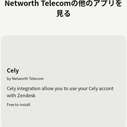
Networth Telecomの他のアプリを
見る
Cely
by Networth Telecom
Cely integration allow you to use your Cely accont
with Zendesk
Free to install