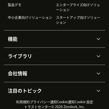
製品デモ
エンタープライズ向けソリュ
ーション
中小企業向けソリューション
スタートアップ向けソリュー
ション
機能
AIエージェント
Copilot
ライブラリ
Zendesk AI
メッセージングとチャット
高度なデータプライバシーと
ナレッジベース
ヘルプセンター
セキュリティ
データ保護
会社情報
APIと開発者向け情報
ブログ
チケット管理
音声通話
AI研究
イベント情報
会社概要
Zendeskとは？
ユーザーコミュニティ
レポート・分析
注目のトピック
導入事例
Academy
採用情報
インクルージョン＆ビロンギ
ワークフォースマネジメント
品質管理・QA
ング
パートナー
プロフェッショナルサービス
（WFM）
利用規約
プライバシー通知
Cookie通知
Cookie 設定
CX Trends 2026
製品のアップデート情報
サステナビリティレポート
Zendesk Foundation
トライアル体験とFAQ
チャット
トラストセンター
© 2026 Zendesk, Inc.
カスタマーポータル