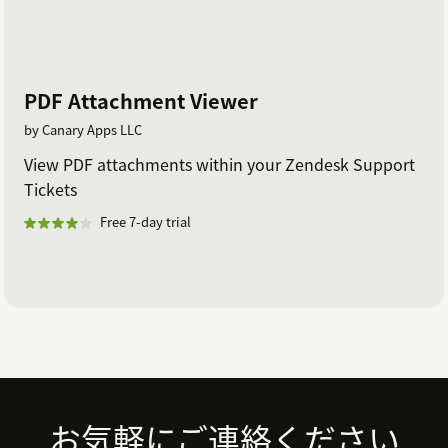
PDF Attachment Viewer
by Canary Apps LLC
View PDF attachments within your Zendesk Support
Tickets
Free 7-day trial
Footer
お気軽にご連絡ください