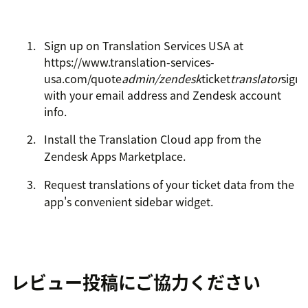
Sign up on Translation Services USA at
https://www.translation-services-
usa.com/quote
admin/zendesk
ticket
translator
sign
with your email address and Zendesk account
info.
Install the Translation Cloud app from the
Zendesk Apps Marketplace.
Request translations of your ticket data from the
app's convenient sidebar widget.
レビュー投稿にご協力ください