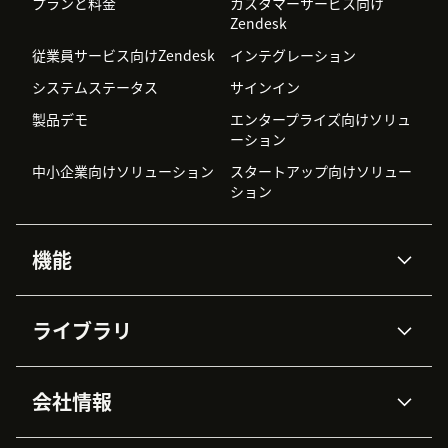
プランと料金
カスタマーサービス向け
Zendesk
従業員サービス向けZendesk
インテグレーション
システムステータス
サインイン
製品デモ
エンタープライズ向けソリュ
ーション
中小企業向けソリューション
スタートアップ向けソリュー
ション
機能
AIエージェント
Copilot
ライブラリ
Zendesk AI
メッセージングとチャット
高度なデータプライバシーと
ナレッジベース
ヘルプセンター
セキュリティ
データ保護
会社情報
APIと開発者向け情報
ブログ
チケット管理
音声通話
AI研究
イベント情報
会社概要
Zendeskとは？