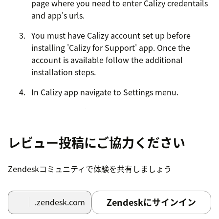
page where you need to enter Calizy credentails
and app's urls.
You must have Calizy account set up before
installing 'Calizy for Support' app. Once the
account is available follow the additional
installation steps.
In Calizy app navigate to Settings menu.
In Settings click on Integrations sub menu.
In Integrations select Apps then Zendesk.
レビュー投稿にご協力ください
After clicking in Zendesk you will be presented
with Calizy credentials and urls. Copy them to a
Zendeskコミュニティで体験を共有しましょう
clipboard and then paste in an installation
'Calizy for Support' interface.
Zendeskにサインイン
.zendesk.com
Click Install.