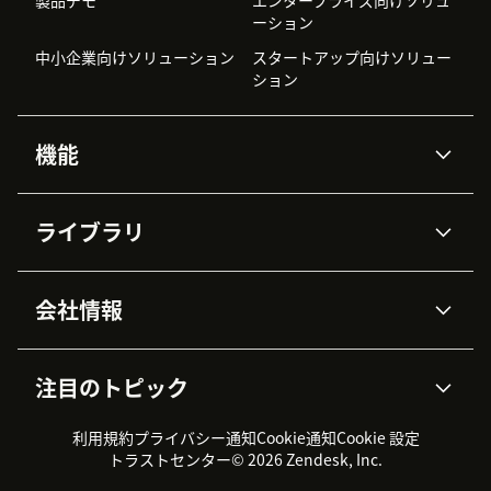
ーション
中小企業向けソリューション
スタートアップ向けソリュー
ション
機能
AIエージェント
Copilot
ライブラリ
Zendesk AI
メッセージングとチャット
高度なデータプライバシーと
ナレッジベース
ヘルプセンター
セキュリティ
データ保護
会社情報
APIと開発者向け情報
ブログ
チケット管理
音声通話
AI研究
イベント情報
会社概要
Zendeskとは？
ユーザーコミュニティ
レポート・分析
注目のトピック
導入事例
Academy
採用情報
インクルージョン＆ビロンギ
ワークフォースマネジメント
品質管理・QA
ング
パートナー
プロフェッショナルサービス
（WFM）
利用規約
プライバシー通知
Cookie通知
Cookie 設定
CX Trends 2026
製品のアップデート情報
サステナビリティレポート
Zendesk Foundation
トライアル体験とFAQ
チャット
トラストセンター
© 2026 Zendesk, Inc.
カスタマーポータル
カスタマーサポートツール
ヘルプデスク向けチケット管
Zendesk Ventures
法務情報