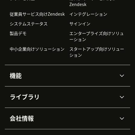
Zendesk
従業員サービス向けZendesk
インテグレーション
システムステータス
サインイン
製品デモ
エンタープライズ向けソリュ
ーション
中小企業向けソリューション
スタートアップ向けソリュー
ション
機能
AIエージェント
Copilot
ライブラリ
Zendesk AI
メッセージングとチャット
高度なデータプライバシーと
ナレッジベース
ヘルプセンター
セキュリティ
データ保護
会社情報
APIと開発者向け情報
ブログ
チケット管理
音声通話
AI研究
イベント情報
会社概要
Zendeskとは？
ユーザーコミュニティ
レポート・分析