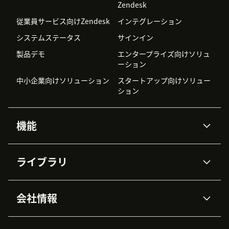
Zendesk
従業員サービス向けZendesk
インテグレーション
システムステータス
サインイン
製品デモ
エンタープライズ向けソリュ
ーション
中小企業向けソリューション
スタートアップ向けソリュー
ション
機能
AIエージェント
Copilot
ライブラリ
Zendesk AI
メッセージングとチャット
高度なデータプライバシーと
ナレッジベース
ヘルプセンター
セキュリティ
データ保護
会社情報
APIと開発者向け情報
ブログ
チケット管理
音声通話
AI研究
イベント情報
会社概要
Zendeskとは？
ユーザーコミュニティ
レポート・分析