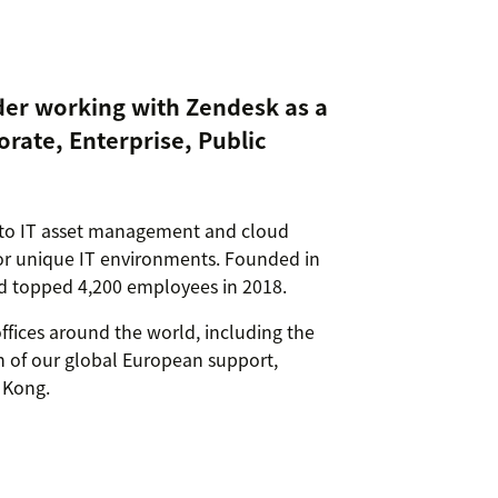
ider working with Zendesk as a
rate, Enterprise, Public
to IT asset management and cloud
or unique IT environments. Founded in
nd topped 4,200 employees in 2018.
ffices around the world, including the
on of our global European support,
 Kong.