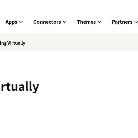
Apps
Connectors
Themes
Partners
ng Virtually
rtually