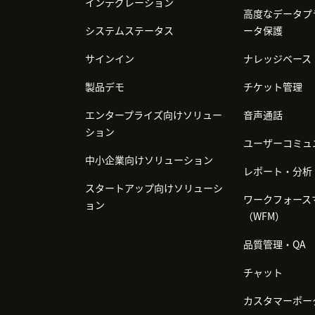
インテグレーション
高度なデータプ
システムステータス
ータ保護
サインイン
ナレッジベース
製品デモ
チケット管理
エンタープライズ向けソリュー
音声通話
ション
ユーザーコミュ
中小企業向けソリューション
レポート・分析
スタートアップ向けソリューシ
ワークフォース
ョン
（WFM）
品質管理・QA
チャット
カスタマーポー