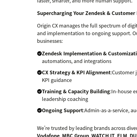
faster, smarter, and more human support.
Supercharging Your Zendesk & Customer E
Origin CX manages the full spectrum of digi
and implementation to ongoing support. Ou
businesses:
Zendesk Implementation & Customizat
automations, and integrations
CX Strategy & KPI Alignment
:Customer j
KPI guidance
Training & Capacity Building
:In-house e
leadership coaching
Ongoing Support
:Admin-as-a-service, au
We’re trusted by leading brands across diver
Vodafone
,
MBC Group
,
WATCH IT
,
ELM
,
DU