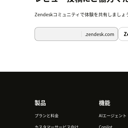
Zendeskコミュニティで体験を共有しましょ
Z
.zendesk.com
Footer
製品
機能
プランと料金
AIエージェント
カスタマーサービス向け
Copilot