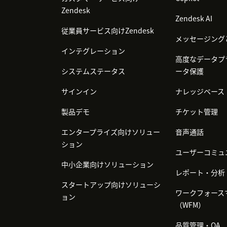
Zendesk
Zendesk AI
従業員サービス向けZendesk
メッセージング
インテグレーション
高度なデータプ
システムステータス
ータ保護
サインイン
ナレッジベース
製品デモ
チケット管理
エンタープライズ向けソリュー
音声通話
ション
ユーザーコミュ
中小企業向けソリューション
レポート・分析
スタートアップ向けソリューシ
ワークフォース
ョン
（WFM）
品質管理・QA