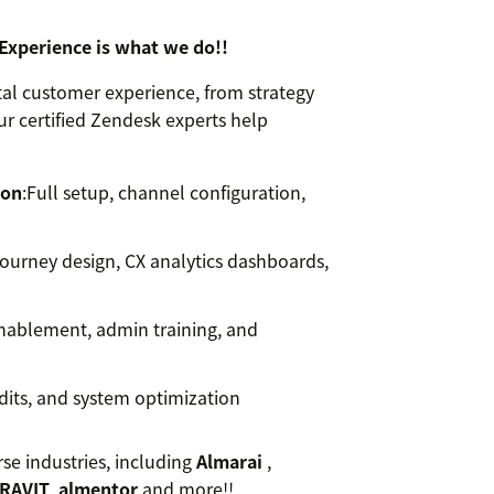
xperience is what we do!!
tal customer experience, from strategy
r certified Zendesk experts help
ion
:Full setup, channel configuration,
ourney design, CX analytics dashboards,
nablement, admin training, and
dits, and system optimization
se industries, including
Almarai
,
RAVIT
,
almentor
and more!!