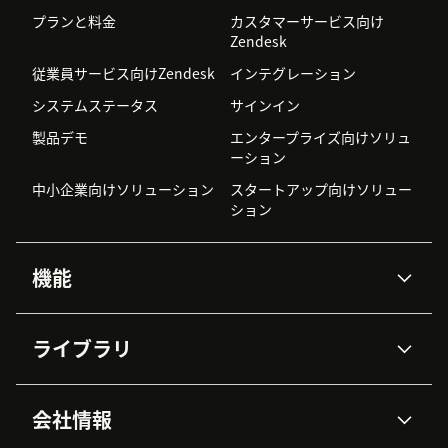
プランと料金
カスタマーサービス向け
Zendesk
従業員サービス向けZendesk
インテグレーション
システムステータス
サインイン
製品デモ
エンタープライズ向けソリュ
ーション
中小企業向けソリューション
スタートアップ向けソリュー
ション
機能
AIエージェント
Copilot
ライブラリ
Zendesk AI
メッセージングとチャット
高度なデータプライバシーと
ナレッジベース
ヘルプセンター
セキュリティ
データ保護
会社情報
APIと開発者向け情報
ブログ
チケット管理
音声通話