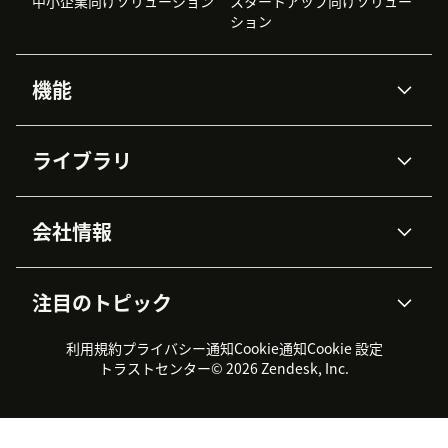
中小企業向けソリューション
スタートアップ向けソリュー
ション
機能
AIエージェント
Copilot
ライブラリ
Zendesk AI
メッセージングとチャット
高度なデータプライバシーと
ナレッジベース
ヘルプセンター
セキュリティ
データ保護
会社情報
APIと開発者向け情報
ブログ
チケット管理
音声通話
AI研究
イベント情報
会社概要
Zendeskとは？
ユーザーコミュニティ
レポート・分析
注目のトピック
導入事例
Academy
採用情報
インクルージョン＆ビロンギ
ワークフォースマネジメント
品質管理・QA
ング
パートナー
プロフェッショナルサービス
（WFM）
利用規約
プライバシー通知
Cookie通知
Cookie 設定
CX Trends 2026
製品のアップデート情報
サステナビリティレポート
Zendesk Foundation
トライアル体験とFAQ
チャット
トラストセンター
© 2026 Zendesk, Inc.
カスタマーポータル
カスタマーサポートツール
ヘルプデスク向けチケット管
Zendesk Ventures
法務情報
理システム
チャットシステム
ユーザーコミュニティツール