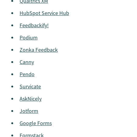
Qualtrics XM
HubSpot Service Hub
Feedbackify!
Podium
Zonka Feedback
Canny
Pendo
Survicate
AskNicely
Jotform
Google Forms
Formstack