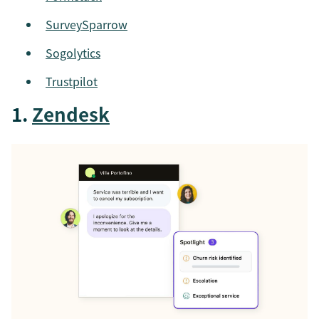
SurveySparrow
Sogolytics
Trustpilot
1.
Zendesk