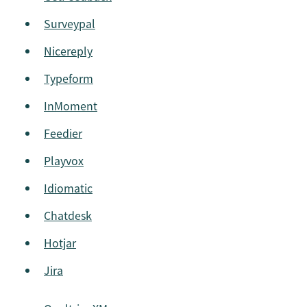
Surveypal
Nicereply
Typeform
InMoment
Feedier
Playvox
Idiomatic
Chatdesk
Hotjar
Jira