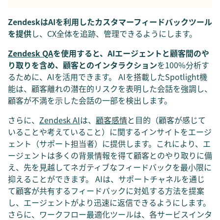
ZendeskはAIを利用したカスタマーフィードバックツール
を提供
し、CX全体を追跡、管理できるようにします。
Zendesk QA
を使用すると、AIエージェントと顧客間のや
り取りを含め、顧客とのインタラクション
を100%分析す
るために、AIを活用できます。 AIを搭載したSpotlight機
能は、顧客離れの潜在的リスクを表明した会話を強調し、
顧客が不満を示した会話の一部を検出します。
さらに、
Zendesk AI
は、
顧客感情
と目的（顧客が感じて
いることや考えていること）に関するインサイトをエージ
ェント（サポート担当者）に提供します。これにより、エ
ージェントは多くの背景情報を得て顧客とのやり取りに備
え、先を見越してネガティブなフィードバックを最小限に
抑えることができます。 AIは、サポートチャネルを通じ
て顧客が共有するフィードバックに対処する方法を提案
し、エージェントがより迅速に返信できるようにします。
さらに、ワークフロー最適化ツールは、各サービスインタ