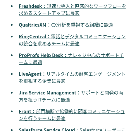
Freshdesk：
迅速な導入と直感的なワークフローを
求めるスタートアップに最適
QualtricsXM：
CX分析を重視する組織に最適
RingCentral：
電話とデジタルコミュニケーション
の統合を求めるチームに最適
ProProfs Help Desk：
ナレッジ中心のサポートチ
ームに最適
LiveAgent：
リアルタイムの顧客エンゲージメント
を重視する企業に最適
Jira Service Management：
サポートと開発の両
方を担うITチームに最適
Front：
部門横断で協働的に顧客コミュニケーショ
ンを行うチームに最適
Salesforce Service Cloud：
Salesforceユーザーに