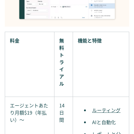
料金
無
機能と特徴
料
ト
ラ
イ
ア
ル
エージェントあた
14
ルーティング
り月額$19（年払
日
い）〜
間
AIと自動化
レポートと分