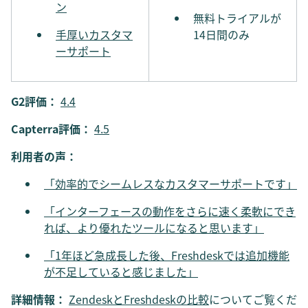
ン
無料トライアルが
手厚いカスタマ
14日間のみ
ーサポート
G2評価：
4.4
Capterra評価：
4.5
利用者の声：
「効率的でシームレスなカスタマーサポートです」
「インターフェースの動作をさらに速く柔軟にでき
れば、より優れたツールになると思います」
「1年ほど急成長した後、Freshdeskでは追加機能
が不足していると感じました」
詳細情報：
ZendeskとFreshdeskの比較
についてご覧くだ