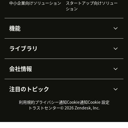
中小企業向けソリューション
スタートアップ向けソリュー
ション
機能
AIエージェント
Copilot
ライブラリ
Zendesk AI
メッセージングとチャット
高度なデータプライバシーと
ナレッジベース
ヘルプセンター
セキュリティ
データ保護
会社情報
APIと開発者向け情報
ブログ
チケット管理
音声通話
AI研究
イベント情報
会社概要
Zendeskとは？
ユーザーコミュニティ
レポート・分析
注目のトピック
導入事例
Academy
採用情報
インクルージョン＆ビロンギ
ワークフォースマネジメント
品質管理・QA
ング
パートナー
プロフェッショナルサービス
（WFM）
利用規約
プライバシー通知
Cookie通知
Cookie 設定
CX Trends 2026
製品のアップデート情報
サステナビリティレポート
Zendesk Foundation
トライアル体験とFAQ
チャット
トラストセンター
© 2026 Zendesk, Inc.
カスタマーポータル
カスタマーサポートツール
ヘルプデスク向けチケット管
Zendesk Ventures
法務情報
理システム
チャットシステム
ユーザーコミュニティツール