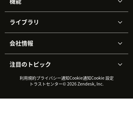
機能
AIエージェント
Copilot
ライブラリ
Zendesk AI
メッセージングとチャット
高度なデータプライバシーと
ナレッジベース
ヘルプセンター
セキュリティ
データ保護
会社情報
APIと開発者向け情報
ブログ
チケット管理
音声通話
AI研究
イベント情報
会社概要
Zendeskとは？
ユーザーコミュニティ
レポート・分析
注目のトピック
導入事例
Academy
採用情報
インクルージョン＆ビロンギ
ワークフォースマネジメント
品質管理・QA
ング
パートナー
プロフェッショナルサービス
（WFM）
利用規約
プライバシー通知
Cookie通知
Cookie 設定
CX Trends 2026
製品のアップデート情報
サステナビリティレポート
Zendesk Foundation
トライアル体験とFAQ
チャット
トラストセンター
© 2026 Zendesk, Inc.
カスタマーポータル
カスタマーサポートツール
ヘルプデスク向けチケット管
Zendesk Ventures
法務情報
理システム
チャットシステム
ユーザーコミュニティツール
ヘルプデスクツール
カスタマーポータルツール
ナレッジベースツール
高機能AIエージェント