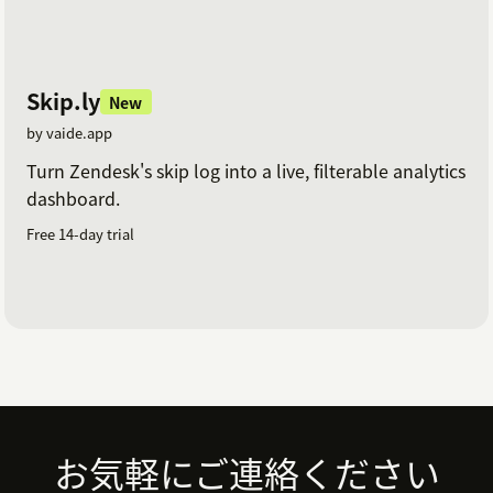
Skip.ly
New
by vaide.app
Turn Zendesk's skip log into a live, filterable analytics
dashboard.
Free 14-day trial
Footer
お気軽にご連絡ください