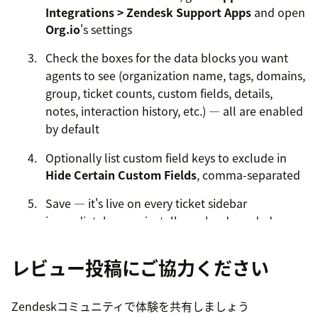
Integrations > Zendesk Support Apps
and open
Org.io
's settings
Check the boxes for the data blocks you want
agents to see (organization name, tags, domains,
group, ticket counts, custom fields, details,
notes, interaction history, etc.) — all are enabled
by default
Optionally list custom field keys to exclude in
Hide Certain Custom Fields
, comma-separated
Save — it's live on every ticket sidebar
immediately, no reinstall or reload needed
Requires admin access. Questions?
レビュー投稿にご協力ください
support@vaide.app
Zendeskコミュニティで体験を共有しましょう