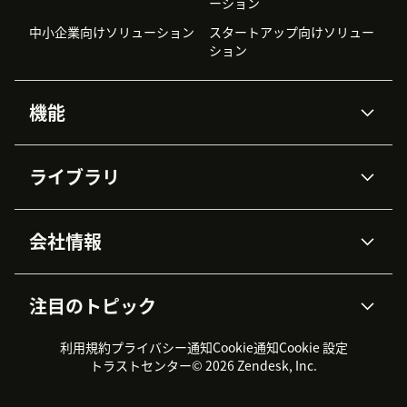
ーション
中小企業向けソリューション
スタートアップ向けソリュー
ション
機能
AIエージェント
Copilot
ライブラリ
Zendesk AI
メッセージングとチャット
高度なデータプライバシーと
ナレッジベース
ヘルプセンター
セキュリティ
データ保護
会社情報
APIと開発者向け情報
ブログ
チケット管理
音声通話
AI研究
イベント情報
会社概要
Zendeskとは？
ユーザーコミュニティ
レポート・分析
注目のトピック
導入事例
Academy
採用情報
インクルージョン＆ビロンギ
ワークフォースマネジメント
品質管理・QA
ング
パートナー
プロフェッショナルサービス
（WFM）
利用規約
プライバシー通知
Cookie通知
Cookie 設定
CX Trends 2026
製品のアップデート情報
サステナビリティレポート
Zendesk Foundation
トライアル体験とFAQ
チャット
トラストセンター
© 2026 Zendesk, Inc.
カスタマーポータル
カスタマーサポートツール
ヘルプデスク向けチケット管
Zendesk Ventures
法務情報
理システム