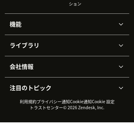
ション
機能
AIエージェント
Copilot
ライブラリ
Zendesk AI
メッセージングとチャット
高度なデータプライバシーと
ナレッジベース
ヘルプセンター
セキュリティ
データ保護
会社情報
APIと開発者向け情報
ブログ
チケット管理
音声通話
AI研究
イベント情報
会社概要
Zendeskとは？
ユーザーコミュニティ
レポート・分析
注目のトピック
導入事例
Academy
採用情報
インクルージョン＆ビロンギ
ワークフォースマネジメント
品質管理・QA
ング
パートナー
プロフェッショナルサービス
（WFM）
利用規約
プライバシー通知
Cookie通知
Cookie 設定
CX Trends 2026
製品のアップデート情報
サステナビリティレポート
Zendesk Foundation
トライアル体験とFAQ
チャット
トラストセンター
© 2026 Zendesk, Inc.
カスタマーポータル
カスタマーサポートツール
ヘルプデスク向けチケット管
Zendesk Ventures
法務情報
理システム
チャットシステム
ユーザーコミュニティツール