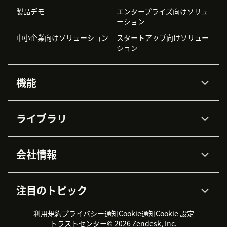
製品デモ
エンタープライズ向けソリュ
ーション
中小企業向けソリューション
スタートアップ向けソリュー
ション
機能
AIエージェント
Copilot
ライブラリ
Zendesk AI
メッセージングとチャット
高度なデータプライバシーと
ナレッジベース
ヘルプセンター
セキュリティ
データ保護
会社情報
APIと開発者向け情報
ブログ
チケット管理
音声通話
AI研究
イベント情報
会社概要
Zendeskとは？
ユーザーコミュニティ
レポート・分析
注目のトピック
導入事例
Academy
採用情報
インクルージョン＆ビロンギ
ワークフォースマネジメント
品質管理・QA
ング
パートナー
プロフェッショナルサービス
（WFM）
利用規約
プライバシー通知
Cookie通知
Cookie 設定
CX Trends 2026
製品のアップデート情報
サステナビリティレポート
Zendesk Foundation
トライアル体験とFAQ
チャット
トラストセンター
© 2026 Zendesk, Inc.
カスタマーポータル