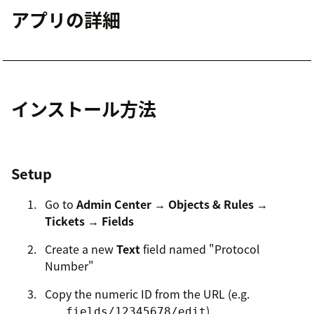
アプリの詳細
インストール方法
Setup
Go to
Admin Center → Objects & Rules →
Tickets → Fields
Create a new
Text
field named "Protocol
Number"
Copy the numeric ID from the URL (e.g.
)
...fields/12345678/edit