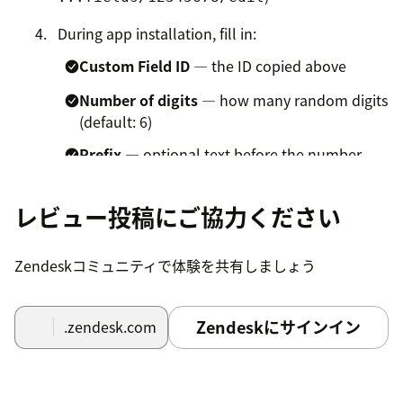
During app installation, fill in:
Custom Field ID
— the ID copied above
Number of digits
— how many random digits
(default: 6)
Prefix
— optional text before the number
(e.g.
)
BR
Suffix
— optional text after the number (e.g.
レビュー投稿にご協力ください
)
LCS
Zendeskコミュニティで体験を共有しましょう
Separator
— character between parts
(default:
)
-
Zendeskにサインイン
.zendesk.com
That's it. The app runs automatically from this point on
— no further configuration needed.