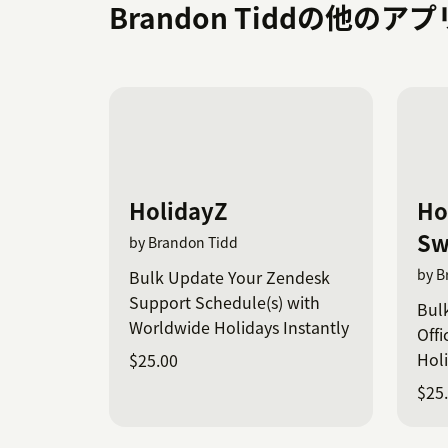
Brandon Tiddの他のア
HolidayZ
Ho
Sw
by Brandon Tidd
by B
Bulk Update Your Zendesk
Support Schedule(s) with
Bul
Worldwide Holidays Instantly
Offi
Holi
$25.00
$25