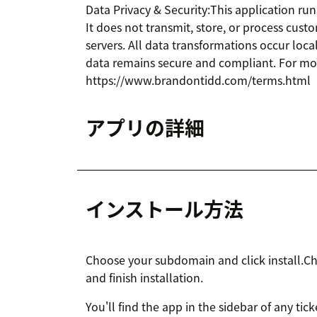
Data Privacy & Security:This application run
It does not transmit, store, or process cust
servers. All data transformations occur loca
data remains secure and compliant. For more 
https://www.brandontidd.com/terms.html
アプリの詳細
インストール方法
Choose your subdomain and click install.Cho
and finish installation.
You'll find the app in the sidebar of any tic