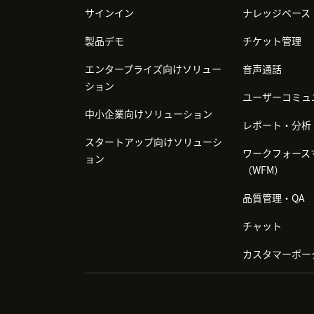
サインイン
ナレッジベース
製品デモ
チケット管理
エンタープライズ向けソリュー
音声通話
ション
ユーザーコミュ
中小企業向けソリューション
レポート・分析
スタートアップ向けソリューシ
ワークフォース
ョン
（WFM）
品質管理・QA
チャット
カスタマーポー