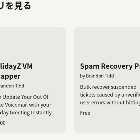
プリを見る
lidayZ VM
Spam Recovery P
apper
by Brandon Tidd
randon Tidd
Bulk recover suspended
tickets caused by unverif
k Update Your Out Of
user errors without hittin
ce Voicemail with your
native UI limits.
day Greeting Instantly
Free
.00