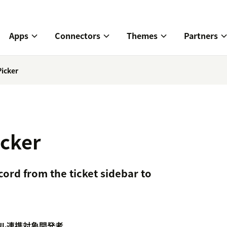
Apps
Connectors
Themes
Partners
icker
cker
cord from the ticket sidebar to
ル
連携対象
開発者