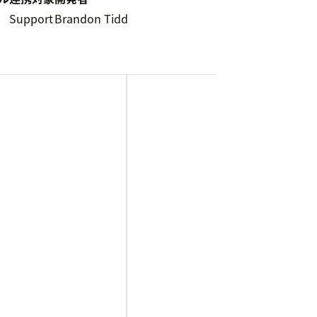
5
Support
Brandon Tidd