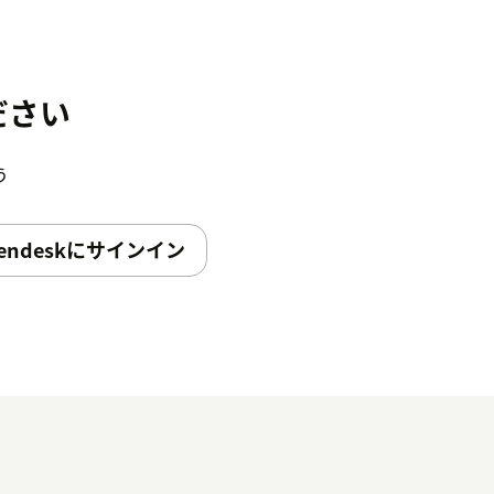
ださい
う
endeskにサインイン