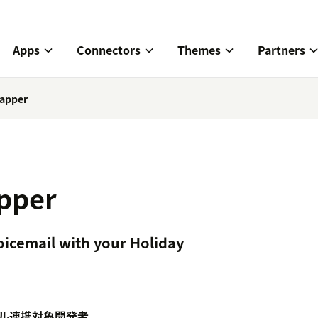
Apps
Connectors
Themes
Partners
apper
pper
oicemail with your Holiday
ル
連携対象
開発者