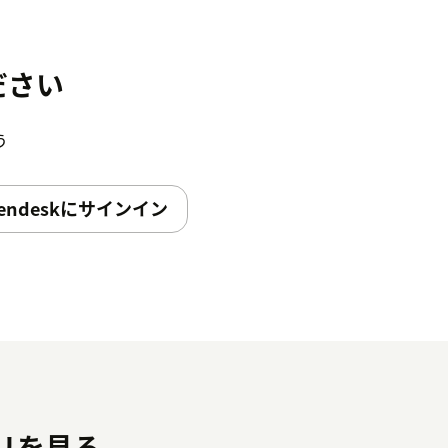
ださい
う
endeskにサインイン
プリを見る