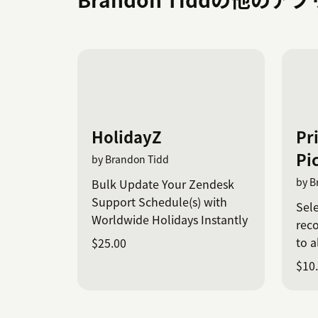
HolidayZ
Pr
Pi
by Brandon Tidd
by B
Bulk Update Your Zendesk
Support Schedule(s) with
Sele
Worldwide Holidays Instantly
reco
to 
$25.00
sent
$10