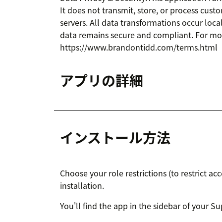
It does not transmit, store, or process cust
servers. All data transformations occur loca
data remains secure and compliant. For more 
https://www.brandontidd.com/terms.html
アプリの詳細
インストール方法
Choose your role restrictions (to restrict acc
installation.
You'll find the app in the sidebar of your S