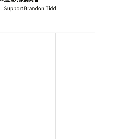
5
Support
Brandon Tidd