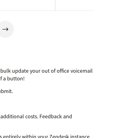
ulk update your out of office voicemail
of a button!
ubmit.
 additional costs. Feedback and
s entirely within your Zendesk instance.