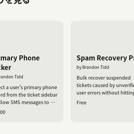
imary Phone
Spam Recovery P
cker
by Brandon Tidd
randon Tidd
Bulk recover suspended
tickets caused by unverif
ct a user's primary phone
user errors without hittin
rd from the ticket sidebar
native UI limits.
allow SMS messages to be
Free
.
.00