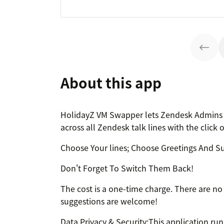
About this app
HolidayZ VM Swapper lets Zendesk Admins b
across all Zendesk talk lines with the click 
Choose Your lines; Choose Greetings And S
Don't Forget To Switch Them Back!
The cost is a one-time charge. There are no
suggestions are welcome!
Data Privacy & Security:This application run