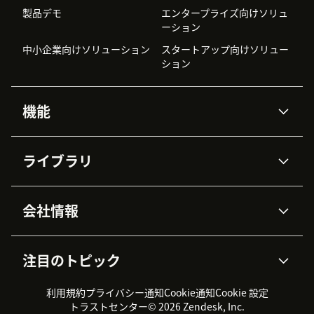
製品デモ
エンタープライズ向けソリュ
ーション
中小企業向けソリューション
スタートアップ向けソリュー
ション
機能
AIエージェント
Copilot
ライブラリ
Zendesk AI
メッセージングとチャット
高度なデータプライバシーと
ナレッジベース
ヘルプセンター
セキュリティ
データ保護
会社情報
APIと開発者向け情報
ブログ
チケット管理
音声通話
AI研究
イベント情報
会社概要
Zendeskとは？
ユーザーコミュニティ
レポート・分析
注目のトピック
導入事例
Academy
採用情報
インクルージョン＆ビロンギ
ワークフォースマネジメント
品質管理・QA
ング
パートナー
プロフェッショナルサービス
（WFM）
利用規約
プライバシー通知
Cookie通知
Cookie 設定
CX Trends 2026
製品のアップデート情報
サステナビリティレポート
Zendesk Foundation
トライアル体験とFAQ
チャット
トラストセンター
© 2026 Zendesk, Inc.
カスタマーポータル