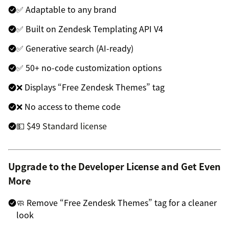
✅ Adaptable to any brand
✅ Built on Zendesk Templating API V4
✅ Generative search (AI-ready)
✅ 50+ no-code customization options
❌ Displays “Free Zendesk Themes” tag
❌ No access to theme code
💵 $49 Standard license
Upgrade to the Developer License and Get Even
More
🧼 Remove “Free Zendesk Themes” tag for a cleaner
look