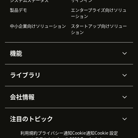
システムステータス
サインイン
製品デモ
エンタープライズ向けソリュ
ーション
中小企業向けソリューション
スタートアップ向けソリュー
ション
機能
AIエージェント
Copilot
ライブラリ
Zendesk AI
メッセージングとチャット
高度なデータプライバシーと
ナレッジベース
ヘルプセンター
セキュリティ
データ保護
会社情報
APIと開発者向け情報
ブログ
チケット管理
音声通話
AI研究
イベント情報
会社概要
Zendeskとは？
ユーザーコミュニティ
レポート・分析
注目のトピック
導入事例
Academy
採用情報
インクルージョン＆ビロンギ
ワークフォースマネジメント
品質管理・QA
ング
パートナー
プロフェッショナルサービス
（WFM）
利用規約
プライバシー通知
Cookie通知
Cookie 設定
CX Trends 2026
製品のアップデート情報
サステナビリティレポート
Zendesk Foundation