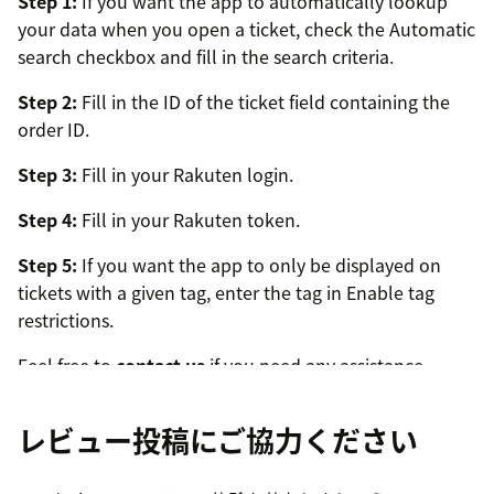
Step 1:
If you want the app to automatically lookup
your data when you open a ticket, check the Automatic
search checkbox and fill in the search criteria.
Step 2:
Fill in the ID of the ticket field containing the
order ID.
Step 3:
Fill in your Rakuten login.
Step 4:
Fill in your Rakuten token.
Step 5:
If you want the app to only be displayed on
tickets with a given tag, enter the tag in Enable tag
restrictions.
Feel free to
contact us
if you need any assistance.
レビュー投稿にご協力ください