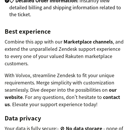
📋
Detailed Order Information:
Instantly view
detailed billing and shipping information related to
the ticket.
Best experience
Combine this app with our
Marketplace channels
, and
extend the unparalleled Zendesk support experience
to every one of your valued Rakuten marketplace
customers.
With Volvox, streamline Zendesk to fit your unique
requirements. Merge simplicity with customization
seamlessly. Dive deeper into the possibilities on
our
website
. For any questions, don't hesitate to
contact
us
. Elevate your support experience today!
Data privacy
Your data is fully secure:- 🚫
No data storage
- none of