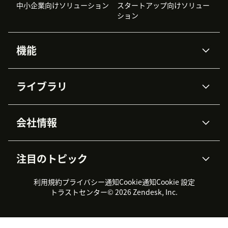
中小企業向けソリューション
スタートアップ向けソリュー
ション
機能
AIエージェント
Copilot
ライブラリ
Zendesk AI
メッセージングとチャット
高度なデータプライバシーと
ナレッジベース
ヘルプセンター
セキュリティ
データ保護
会社情報
APIと開発者向け情報
ブログ
チケット管理
音声通話
AI研究
イベント情報
会社概要
Zendeskとは？
ユーザーコミュニティ
レポート・分析
注目のトピック
導入事例
Academy
採用情報
インクルージョン＆ビロンギ
ワークフォースマネジメント
品質管理・QA
ング
パートナー
プロフェッショナルサービス
（WFM）
利用規約
プライバシー通知
Cookie通知
Cookie 設定
CX Trends 2026
製品のアップデート情報
サステナビリティレポート
Zendesk Foundation
トライアル体験とFAQ
チャット
トラストセンター
© 2026 Zendesk, Inc.
カスタマーポータル
カスタマーサポートツール
ヘルプデスク向けチケット管
Zendesk Ventures
法務情報
理システム
チャットシステム
ユーザーコミュニティツール