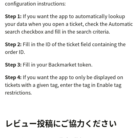
configuration instructions:
Step 1:
If you want the app to automatically lookup
your data when you open a ticket, check the Automatic
search checkbox and fill in the search criteria.
Step 2:
Fill in the ID of the ticket field containing the
order ID.
Step 3:
Fill in your Backmarket token.
Step 4:
If you want the app to only be displayed on
tickets with a given tag, enter the tag in Enable tag
restrictions.
Feel free to
contact us
if you need any assistance.
レビュー投稿にご協力ください