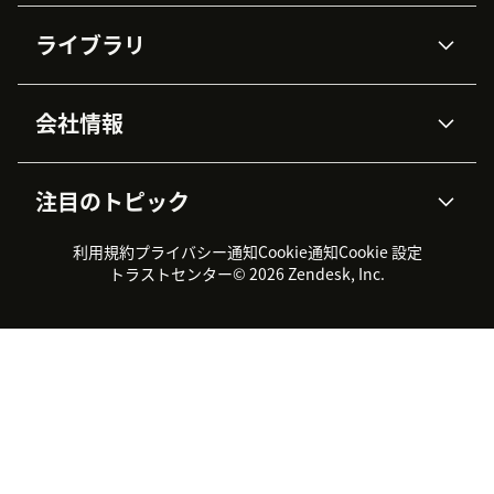
AIエージェント
Copilot
ライブラリ
Zendesk AI
メッセージングとチャット
高度なデータプライバシーと
ナレッジベース
ヘルプセンター
セキュリティ
データ保護
会社情報
APIと開発者向け情報
ブログ
チケット管理
音声通話
AI研究
イベント情報
会社概要
Zendeskとは？
ユーザーコミュニティ
レポート・分析
注目のトピック
導入事例
Academy
採用情報
インクルージョン＆ビロンギ
ワークフォースマネジメント
品質管理・QA
ング
パートナー
プロフェッショナルサービス
（WFM）
利用規約
プライバシー通知
Cookie通知
Cookie 設定
CX Trends 2026
製品のアップデート情報
サステナビリティレポート
Zendesk Foundation
トライアル体験とFAQ
チャット
トラストセンター
© 2026 Zendesk, Inc.
カスタマーポータル
カスタマーサポートツール
ヘルプデスク向けチケット管
Zendesk Ventures
法務情報
理システム
チャットシステム
ユーザーコミュニティツール
ヘルプデスクツール
カスタマーポータルツール
ナレッジベースツール
高機能AIエージェント