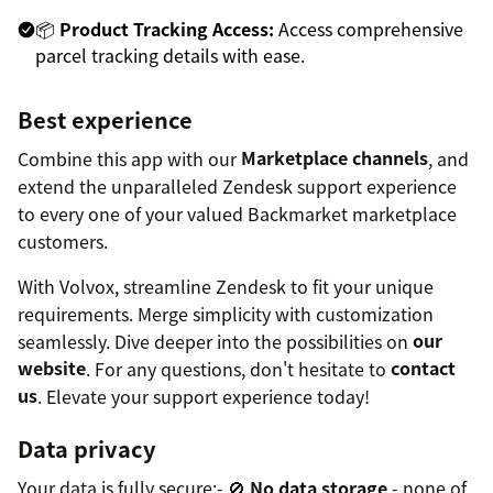
📦
Product Tracking Access:
Access comprehensive
parcel tracking details with ease.
Best experience
Combine this app with our
Marketplace channels
, and
extend the unparalleled Zendesk support experience
to every one of your valued Backmarket marketplace
customers.
With Volvox, streamline Zendesk to fit your unique
requirements. Merge simplicity with customization
seamlessly. Dive deeper into the possibilities on
our
website
. For any questions, don't hesitate to
contact
us
. Elevate your support experience today!
Data privacy
Your data is fully secure:- 🚫
No data storage
- none of