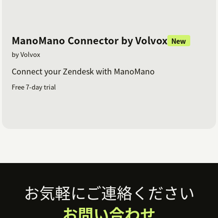
ManoMano Connector by Volvox
New
by Volvox
Connect your Zendesk with ManoMano
Free 7-day trial
Footer
お気軽にご連絡ください
お問い合わせ