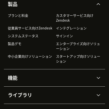
製品
プランと料金
カスタマーサービス向け
Zendesk
従業員サービス向けZendesk
インテグレーション
システムステータス
サインイン
製品デモ
エンタープライズ向けソリュ
ーション
中小企業向けソリューション
スタートアップ向けソリュー
ション
機能
AIエージェント
Copilot
ライブラリ
Zendesk AI
メッセージングとチャット
高度なデータプライバシーと
ナレッジベース
ヘルプセンター
セキュリティ