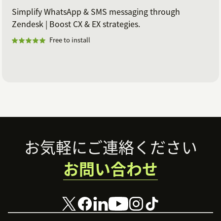
Simplify WhatsApp & SMS messaging through
Zendesk | Boost CX & EX strategies.
Free to install
Footer
お気軽にご連絡ください
お問い合わせ