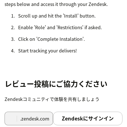
steps below and access it through your Zendesk.
Scroll up and hit the 'Install' button.
Enable 'Role' and 'Restrictions' if asked.
Click on 'Complete Instalation'.
Start tracking your delivers!
レビュー投稿にご協力ください
Zendeskコミュニティで体験を共有しましょう
Zendeskにサインイン
.zendesk.com