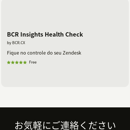
BCR Insights Health Check
by BCR.CX
Fique no controle do seu Zendesk
Free
Footer
お気軽にご連絡ください