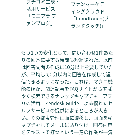
クチコミ生成・
ファンマーケテ
活用サービス
ィングクラウド
「モニプラ フ
「brandtouch(ブ
ァンブログ」
ランドタッチ)」
もう1つの変化として、問い合わせ1件あた
りの回答に要する時間も短縮された。以前
は回答文面の作成に10分以上を要していた
が、平均して5分以内に回答を作成して返
信できるようになった。これは、マクロ機
能のほか、関連記事をFAQサイトからすば
やく検索できるナレッジキャプチャーアプ
リの活用、Zendesk Guideによる優れたセ
ルフサービスの提供によるところが大き
い。その都度管理画面に遷移し、画面をキ
ャプチャしてメールに貼り付け、回答内容
をテキストで打つという一連の作業が一気